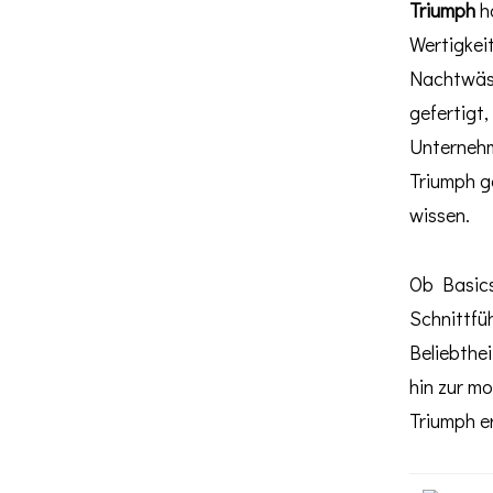
Triumph
ha
Wertigkei
Nachtwäsc
gefertigt,
Unternehm
Triumph g
wissen.
Ob Basics
Schnittfü
Beliebthe
hin zur m
Triumph e