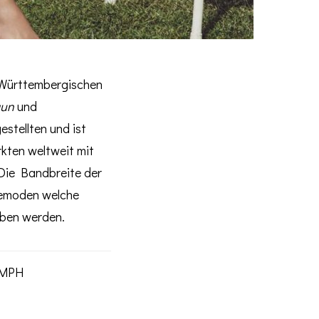
 Württembergischen
aun
und
stellten und ist
kten weltweit mit
 Die Bandbreite der
emoden welche
eben werden.