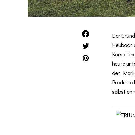
Der Grund
Heubach 
Korsettm
heute unt
den Marke
Produkte
selbst ent