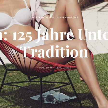
GRÖSSE GRÖSSEN
UNTERWÄSCHE
: 125 Jahre Unt
Tradition
16/06/2018
3.9K VIEWS