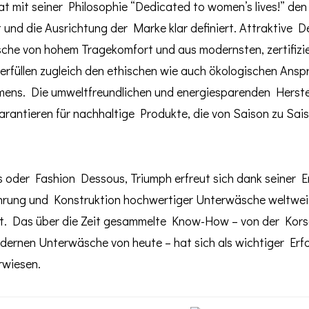
t mit seiner Philosophie “Dedicated to women’s lives!” den
t und die Ausrichtung der Marke klar definiert. Attraktive 
he von hohem Tragekomfort und aus modernsten, zertifizie
 erfüllen zugleich den ethischen wie auch ökologischen Ansp
ens. Die umweltfreundlichen und energiesparenden Herste
arantieren für nachhaltige Produkte, die von Saison zu Sai
 oder Fashion Dessous, Triumph erfreut sich dank seiner Er
hrung und Konstruktion hochwertiger Unterwäsche weltwei
it. Das über die Zeit gesammelte Know-How – von der Korse
odernen Unterwäsche von heute – hat sich als wichtiger Erf
rwiesen.