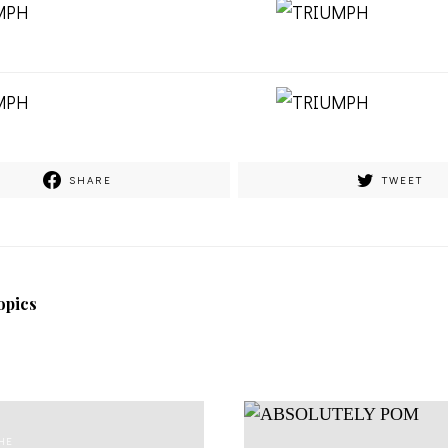
SHARE
TWEET
opics
HE