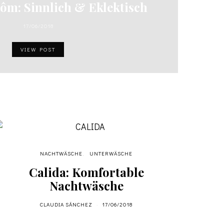
ôm: Sinnlich & Eklektisch
17/06/2018
VIEW POST
NACHTWÄSCHE
UNTERWÄSCHE
Calida: Komfortable
Hanr
Nachtwäsche
CLAUDIA SÁNCHEZ
17/06/2018