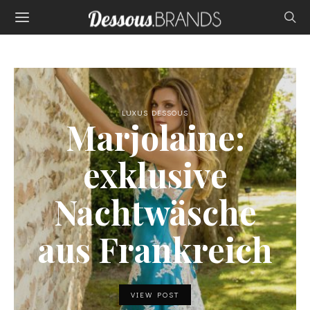
LUXUS DESSOUS
Marjolaine:
exklusive
Nachtwäsche
aus Frankreich
VIEW POST