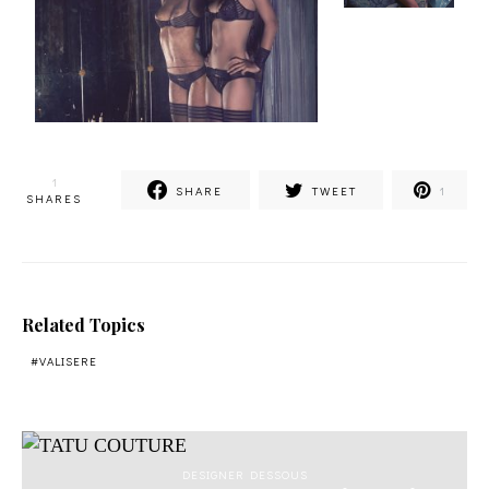
1
SHARE
TWEET
1
SHARES
Related Topics
VALISERE
DESIGNER DESSOUS