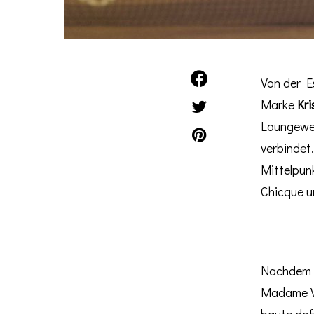
Von der E
Marke
Kri
Loungewea
verbindet
Mittelpunk
Chicque u
Nachdem
Madame V 
baute daf