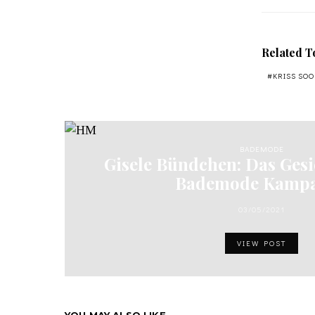
Related T
KRISS SOO
BADEMODE
Gisele Bündchen: Das Ges
Bademode Kamp
03/05/2021
VIEW POST
YOU MAY ALSO LIKE