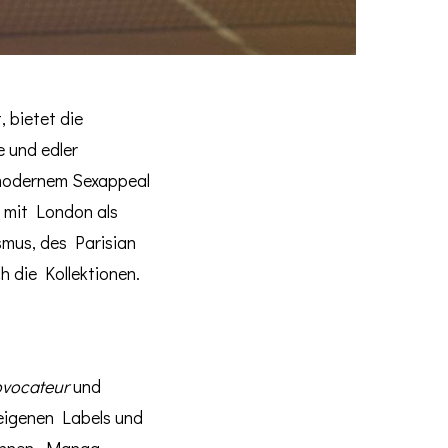
 bietet die
 und edler
 modernem Sexappeal
 mit London als
smus, des Parisian
h die Kollektionen.
ovocateur
und
 eigenen Labels und
dinnen, Manga