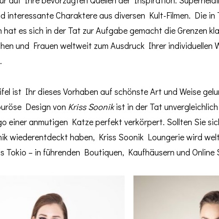
d interessante Charaktere aus diversen Kult-Filmen. Die in 
 hat es sich in der Tat zur Aufgabe gemacht die Grenzen kla
hen und Frauen weltweit zum Ausdruck Ihrer individuellen W
.
fel ist Ihr dieses Vorhaben auf schönste Art und Weise gel
ouröse Design von
Kriss Soonik
ist in der Tat unvergleichlic
 einer anmutigen Katze perfekt verkörpert. Sollten Sie sich
nik wiederentdeckt haben, Kriss Soonik Loungerie wird wel
is Tokio – in führenden Boutiquen, Kaufhäusern und Online