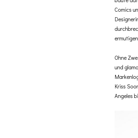
Comics un
Designerin
durchbrec
ermutigen
Ohne Zwei
und glam
Markenlogo
Kriss Soo
Angeles b