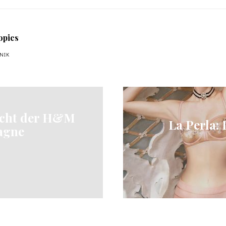
opics
NIK
icht der H&M
La Perla: 
agne