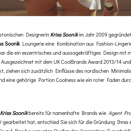
stonischen Designerin
Kriss Soonik
im Jahr 2009 gegründet,
ss Soonik
Loungerie eine Kombination aus Fashion-Lingerie
r die ein exzentrisches und aussagekräftiges Design mit
. Ausgezeichnet mit dem UK CoolBrands Award 2013/14 und
t, ziehen sich zusätzlich Einflüsse des nordischen Minimali
nd eine gehörige Portion Coolness wie ein roter Faden durc
Kriss Soonik
bereits für namenhafte Brands wie
Agent Pr
gearbeitet hat, entschied Sie sich für die Gründung Ihres
ür auf Ihre bevorzugten Quellen der Inspiration: Superhel