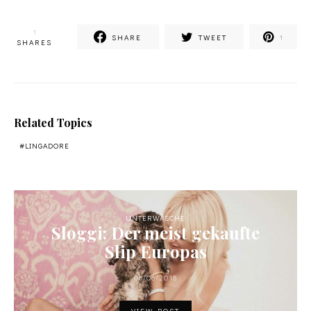
1
SHARE
TWEET
1
SHARES
Related Topics
LINGADORE
UNTERWÄSCHE
Sloggi: Der meist gekaufte
Slip Europas
08/06/2018
VIEW POST