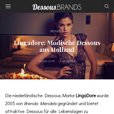
DESSOUS
Lingadore: Modische Dessous
aus Holland
09/06/2018
4.4K VIEWS
Die niederländische Dessous-Marke
LingaDore
wurde
2005 von
Brenda Mendels
gegründet und bietet
attraktive Dessous für alle Lebenslagen zu