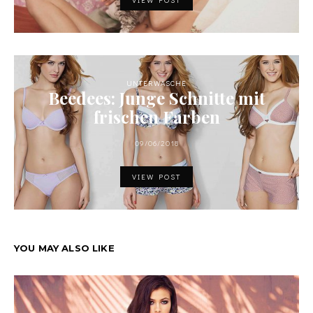
UNTERWÄSCHE
Beedees: Junge Schnitte mit
frischen Farben
09/06/2018
VIEW POST
YOU MAY ALSO LIKE