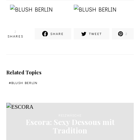
2
SHARE
TWEET
2
SHARES
Related Topics
BLUSH BERLIN
REIZWÄSCHE
Escora: Sexy Dessous mit
Tradition